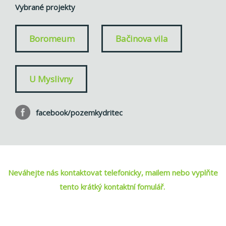
Vybrané projekty
Boromeum
Bačinova vila
U Myslivny
facebook/pozemkydritec
Neváhejte nás kontaktovat telefonicky, mailem nebo vyplňte
tento krátký kontaktní fomulář.