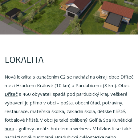
LOKALITA
Nová lokalita s označením C2 se nachází na okraji obce Dříteč
mezi Hradcem Králové (10 km) a Pardubicemi (8 km). Obec
Dříteč
s 460 obyvateli spadá pod pardubický kraj. Veškeré
vybavení je přímo v obci – pošta, obecní úřad, potraviny,
restaurace, mateřská školka, základní škola, dětské hřiště,
fotbalové hřiště. V obci je také oblíbený
Golf & Spa Kunětická
hora
- golfový areál s hotelem a welness. V blízkosti se také
nachází nově budovaná
Hradubická cyklostezka
nebo